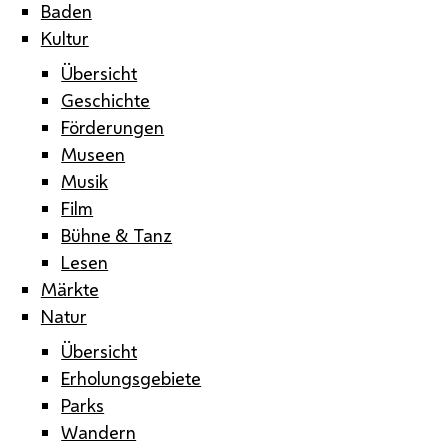
Baden
Kultur
Übersicht
Geschichte
Förderungen
Museen
Musik
Film
Bühne & Tanz
Lesen
Märkte
Natur
Übersicht
Erholungsgebiete
Parks
Wandern