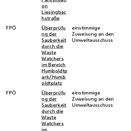
on
Liesingbac
hstraße
FPÖ
Überprüfu
einstimmige
ng der
Zuweisung an den
Sauberkeit
Umweltausschuss
durch die
Waste
Watchers
im Bereich
Humboldtp
ark/Humb
oldtplatz
FPÖ
Überprüfu
einstimmige
ng der
Zuweisung an den
Sauberkeit
Umweltausschuss
durch die
Waste
Watchers
im