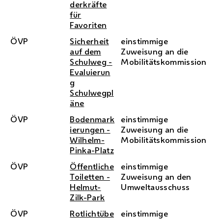
derkräfte
für
Favoriten
ÖVP
Sicherheit
einstimmige
auf dem
Zuweisung an die
Schulweg -
Mobilitätskommission
Evaluierun
g
Schulwegpl
äne
ÖVP
Bodenmark
einstimmige
ierungen -
Zuweisung an die
Wilhelm-
Mobilitätskommission
Pinka-Platz
ÖVP
Öffentliche
einstimmige
Toiletten -
Zuweisung an den
Helmut-
Umweltausschuss
Zilk-Park
ÖVP
Rotlichtübe
einstimmige