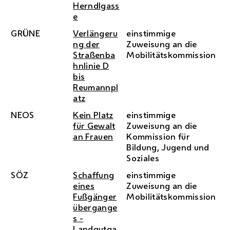
Herndlgass
e
GRÜNE
Verlängeru
einstimmige
ng der
Zuweisung an die
Straßenba
Mobilitätskommission
hnlinie D
bis
Reumannpl
atz
NEOS
Kein Platz
einstimmige
für Gewalt
Zuweisung an die
an Frauen
Kommission für
Bildung, Jugend und
Soziales
SÖZ
Schaffung
einstimmige
eines
Zuweisung an die
Fußgänger
Mobilitätskommission
übergange
s -
Landgutga