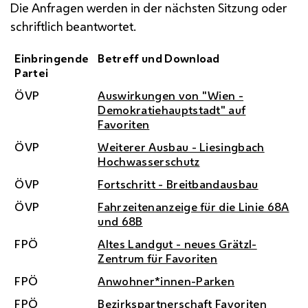
Die Anfragen werden in der nächsten Sitzung oder
schriftlich beantwortet.
Einbringende
Betreff und Download
Partei
ÖVP
Auswirkungen von "Wien -
Demokratiehauptstadt" auf
Favoriten
ÖVP
Weiterer Ausbau - Liesingbach
Hochwasserschutz
ÖVP
Fortschritt - Breitbandausbau
ÖVP
Fahrzeitenanzeige für die Linie 68A
und 68B
FPÖ
Altes Landgut - neues Grätzl-
Zentrum für Favoriten
FPÖ
Anwohner*innen-Parken
FPÖ
Bezirkspartnerschaft Favoriten