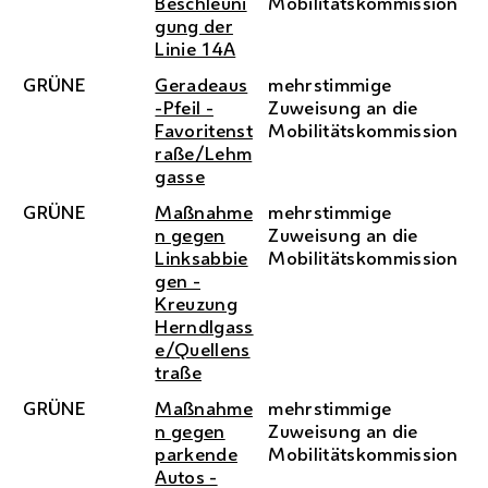
Beschleuni
Mobilitätskommission
gung der
Linie 14A
GRÜNE
Geradeaus
mehrstimmige
-Pfeil -
Zuweisung an die
Favoritenst
Mobilitätskommission
raße/Lehm
gasse
GRÜNE
Maßnahme
mehrstimmige
n gegen
Zuweisung an die
Linksabbie
Mobilitätskommission
gen -
Kreuzung
Herndlgass
e/Quellens
traße
GRÜNE
Maßnahme
mehrstimmige
n gegen
Zuweisung an die
parkende
Mobilitätskommission
Autos -