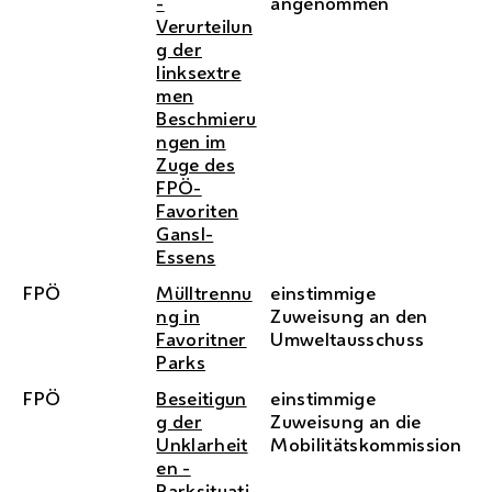
-
angenommen
Verurteilun
g der
linksextre
men
Beschmieru
ngen im
Zuge des
FPÖ-
Favoriten
Gansl-
Essens
FPÖ
Mülltrennu
einstimmige
ng in
Zuweisung an den
Favoritner
Umweltausschuss
Parks
FPÖ
Beseitigun
einstimmige
g der
Zuweisung an die
Unklarheit
Mobilitätskommission
en -
Parksituati