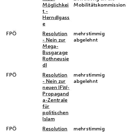
Möglichkei
Mobilitätskommission
t -
Herndlgass
e
FPÖ
Resolution
mehrstimmig
- Nein zur
abgelehnt
Mega-
Busgarage
Rothneusie
dl
FPÖ
Resolution
mehrstimmig
- Nein zur
abgelehnt
neuen IFW-
Propagand
a-Zentrale
für
politischen
Islam
FPÖ
Resolution
mehrstimmig