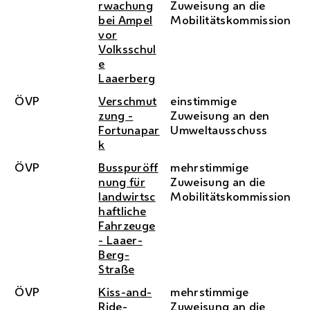
rwachung
Zuweisung an die
bei Ampel
Mobilitätskommission
vor
Volksschul
e
Laaerberg
ÖVP
Verschmut
einstimmige
zung -
Zuweisung an den
Fortunapar
Umweltausschuss
k
ÖVP
Busspuröff
mehrstimmige
nung für
Zuweisung an die
landwirtsc
Mobilitätskommission
haftliche
Fahrzeuge
- Laaer-
Berg-
Straße
ÖVP
Kiss-and-
mehrstimmige
Ride-
Zuweisung an die