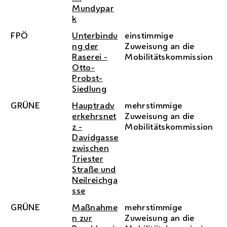
Mundypar
k
FPÖ
Unterbindu
einstimmige
ng der
Zuweisung an die
Raserei -
Mobilitätskommission
Otto-
Probst-
Siedlung
GRÜNE
Hauptradv
mehrstimmige
erkehrsnet
Zuweisung an die
z -
Mobilitätskommission
Davidgasse
zwischen
Triester
Straße und
Neilreichga
sse
GRÜNE
Maßnahme
mehrstimmige
n zur
Zuweisung an die