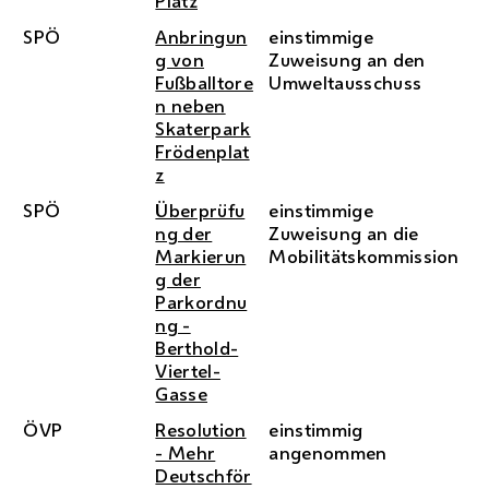
Platz
SPÖ
Anbringun
einstimmige
g von
Zuweisung an den
Fußballtore
Umweltausschuss
n neben
Skaterpark
Frödenplat
z
SPÖ
Überprüfu
einstimmige
ng der
Zuweisung an die
Markierun
Mobilitätskommission
g der
Parkordnu
ng -
Berthold-
Viertel-
Gasse
ÖVP
Resolution
einstimmig
- Mehr
angenommen
Deutschför