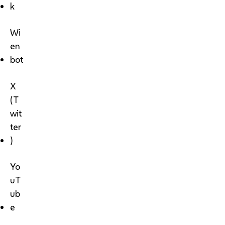
k
Wi
en
bot
X
(T
wit
ter
)
Yo
uT
ub
e