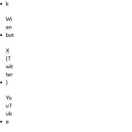
k
Wi
en
bot
X
(T
wit
ter
)
Yo
uT
ub
e