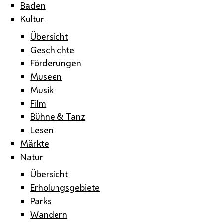
Baden
Kultur
Übersicht
Geschichte
Förderungen
Museen
Musik
Film
Bühne & Tanz
Lesen
Märkte
Natur
Übersicht
Erholungsgebiete
Parks
Wandern