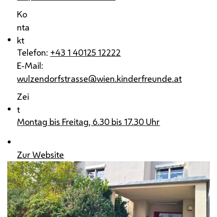
Ko
nta
kt
Telefon:
+43 1 40125 12222
E-Mail:
wulzendorfstrasse@wien.kinderfreunde.at
Zei
t
Montag bis Freitag, 6.30 bis 17.30 Uhr
Zur Website