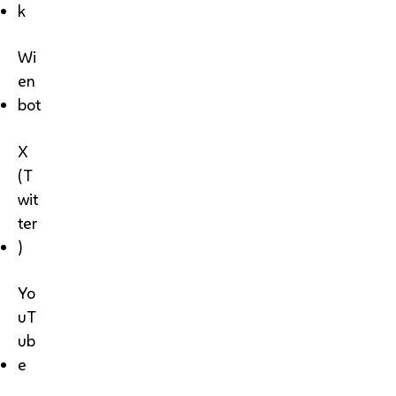
k
Wi
en
bot
X
(T
wit
ter
)
Yo
uT
ub
e