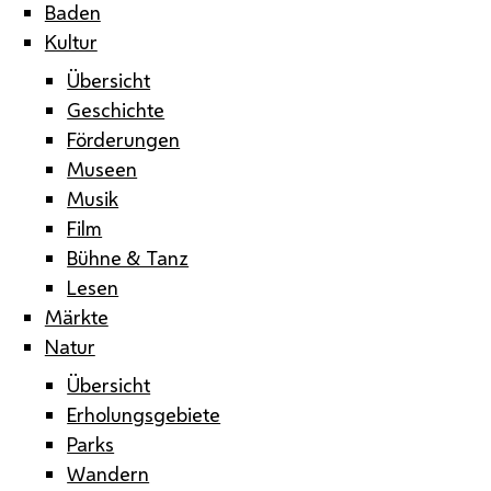
Baden
Kultur
Übersicht
Geschichte
Förderungen
Museen
Musik
Film
Bühne & Tanz
Lesen
Märkte
Natur
Übersicht
Erholungsgebiete
Parks
Wandern