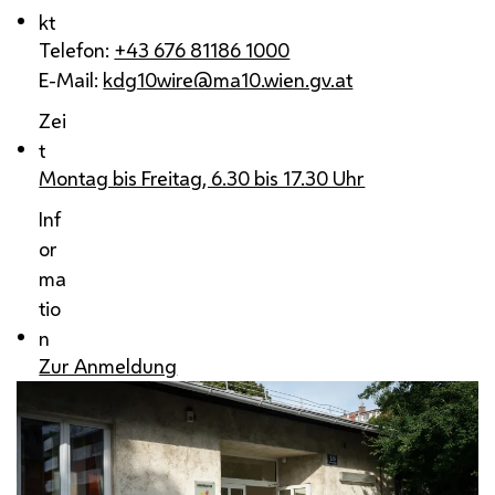
kt
Telefon:
+43 676 81186 1000
E-Mail:
kdg10wire@ma10.wien.gv.at
Zei
t
Montag bis Freitag, 6.30 bis 17.30 Uhr
Inf
or
ma
tio
n
Zur Anmeldung