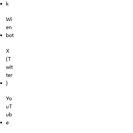
k
Wi
en
bot
X
(T
wit
ter
)
Yo
uT
ub
e