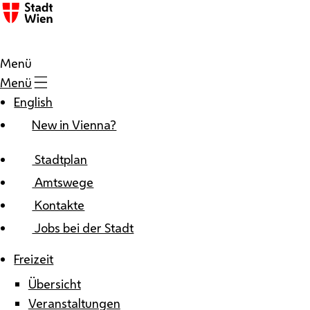
Zum Inhalt
Menü
Menü
English
New in Vienna?
Stadtplan
Amtswege
Kontakte
Jobs bei der Stadt
Freizeit
Übersicht
Veranstaltungen