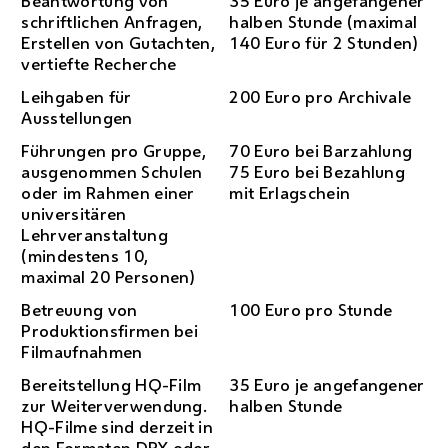
Beantwortung von
35 Euro je angefangener
schriftlichen Anfragen,
halben Stunde (maximal
Erstellen von Gutachten,
140 Euro für 2 Stunden)
vertiefte
Recherche
Leihgaben für
200 Euro pro Archivale
Ausstellungen
Führungen pro Gruppe,
70 Euro bei Barzahlung
ausgenommen Schulen
75 Euro bei Bezahlung
oder im Rahmen einer
mit Erlagschein
universitären
Lehrveranstaltung
(mindestens 10,
maximal 20 Personen)
Betreuung von
100 Euro pro Stunde
Produktionsfirmen bei
Filmaufnahmen
Bereitstellung
HQ
-Film
35 Euro je angefangener
zur Weiterverwendung.
halben Stunde
HQ
-Filme sind derzeit in
den Formaten
DPX
oder