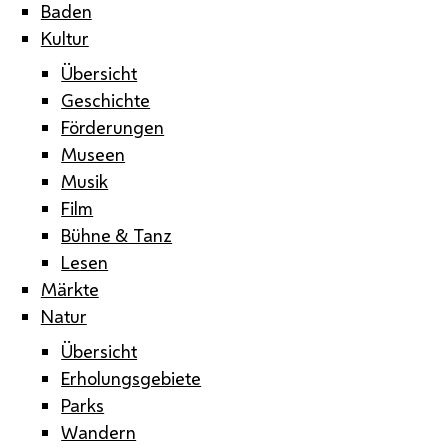
Baden
Kultur
Übersicht
Geschichte
Förderungen
Museen
Musik
Film
Bühne & Tanz
Lesen
Märkte
Natur
Übersicht
Erholungsgebiete
Parks
Wandern