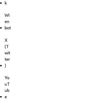
k
Wi
en
bot
X
(T
wit
ter
)
Yo
uT
ub
e