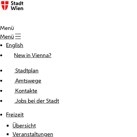
Zum Inhalt
Menü
Menü
English
New in Vienna?
Stadtplan
Amtswege
Kontakte
Jobs bei der Stadt
Freizeit
Übersicht
Veranstaltungen