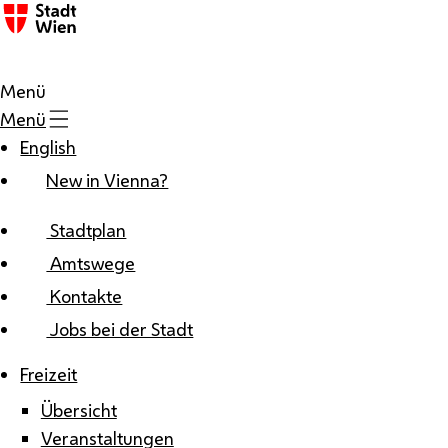
Zum Inhalt
Menü
Menü
English
New in Vienna?
Stadtplan
Amtswege
Kontakte
Jobs bei der Stadt
Freizeit
Übersicht
Veranstaltungen