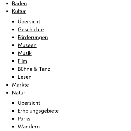
Baden
Kultur
Übersicht
Geschichte
Förderungen
Museen
Musik
Film
Bühne & Tanz
Lesen
Märkte
Natur
Übersicht
Erholungsgebiete
Parks
Wandern