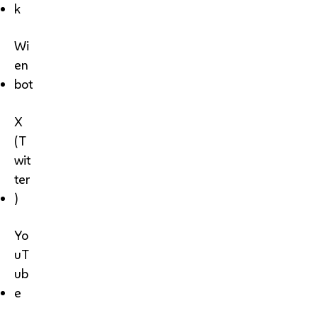
k
Wi
en
bot
X
(T
wit
ter
)
Yo
uT
ub
e