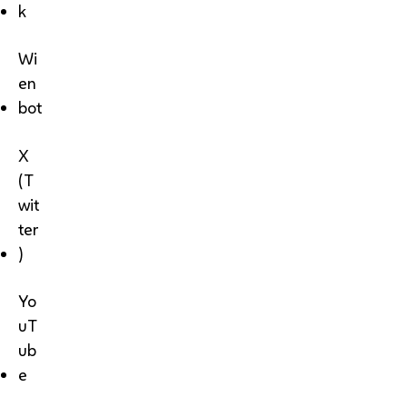
k
Wi
en
bot
X
(T
wit
ter
)
Yo
uT
ub
e