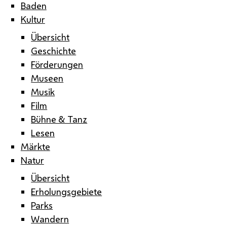
Baden
Kultur
Übersicht
Geschichte
Förderungen
Museen
Musik
Film
Bühne & Tanz
Lesen
Märkte
Natur
Übersicht
Erholungsgebiete
Parks
Wandern