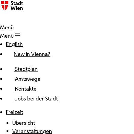
Zum Inhalt
Menü
Menü
English
New in Vienna?
Stadtplan
Amtswege
Kontakte
Jobs bei der Stadt
Freizeit
Übersicht
Veranstaltungen