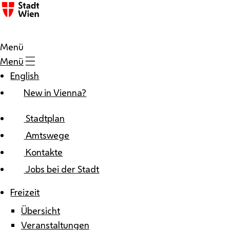
Zum Inhalt
Menü
Menü
English
New in Vienna?
Stadtplan
Amtswege
Kontakte
Jobs bei der Stadt
Freizeit
Übersicht
Veranstaltungen