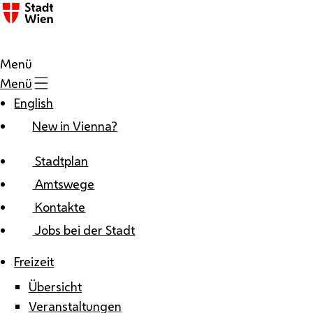
Zum Inhalt
Menü
Menü
English
New in Vienna?
Stadtplan
Amtswege
Kontakte
Jobs bei der Stadt
Freizeit
Übersicht
Veranstaltungen