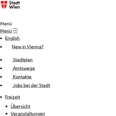
Zum Inhalt
Menü
Menü
English
New in Vienna?
Stadtplan
Amtswege
Kontakte
Jobs bei der Stadt
Freizeit
Übersicht
Veranstaltungen