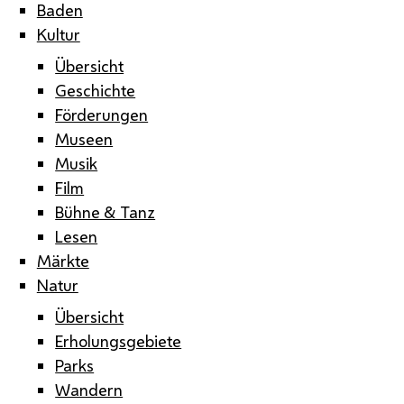
Baden
Kultur
Übersicht
Geschichte
Förderungen
Museen
Musik
Film
Bühne & Tanz
Lesen
Märkte
Natur
Übersicht
Erholungsgebiete
Parks
Wandern