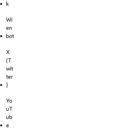
k
Wi
en
bot
X
(T
wit
ter
)
Yo
uT
ub
e