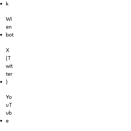
k
Wi
en
bot
X
(T
wit
ter
)
Yo
uT
ub
e