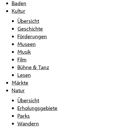
Baden
Kultur
Übersicht
Geschichte
Förderungen
Museen
Musik
Film
Bühne & Tanz
Lesen
Märkte
Natur
Übersicht
Erholungsgebiete
Parks
Wandern