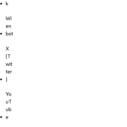
k
Wi
en
bot
X
(T
wit
ter
)
Yo
uT
ub
e