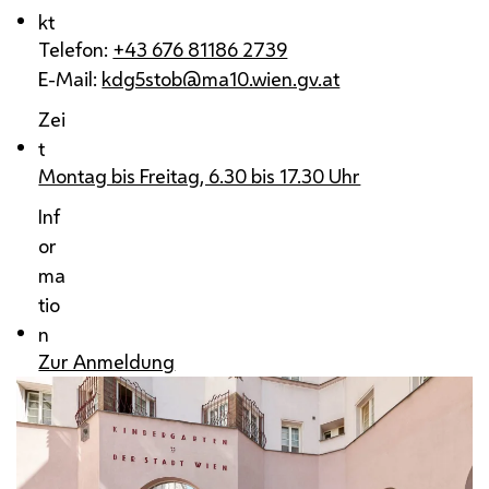
kt
Telefon:
+43 676 81186 2739
E-Mail:
kdg5stob@ma10.wien.gv.at
Zei
t
Montag bis Freitag, 6.30 bis 17.30 Uhr
Inf
or
ma
tio
n
Zur Anmeldung