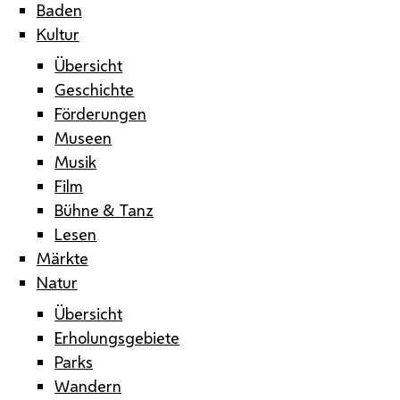
Baden
Kultur
Übersicht
Geschichte
Förderungen
Museen
Musik
Film
Bühne & Tanz
Lesen
Märkte
Natur
Übersicht
Erholungsgebiete
Parks
Wandern