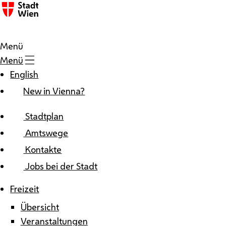
Zum Inhalt
Menü
Menü
English
New in Vienna?
Stadtplan
Amtswege
Kontakte
Jobs bei der Stadt
Freizeit
Übersicht
Veranstaltungen