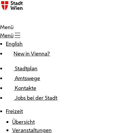
Zum Inhalt
Menü
Menü
English
New in Vienna?
Stadtplan
Amtswege
Kontakte
Jobs bei der Stadt
Freizeit
Übersicht
Veranstaltungen