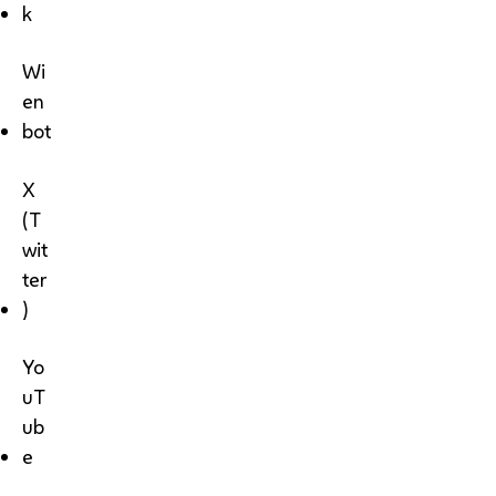
k
Wi
en
bot
X
(T
wit
ter
)
Yo
uT
ub
e