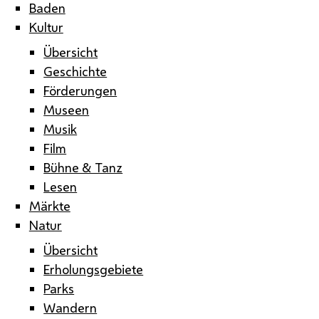
Baden
Kultur
Übersicht
Geschichte
Förderungen
Museen
Musik
Film
Bühne & Tanz
Lesen
Märkte
Natur
Übersicht
Erholungsgebiete
Parks
Wandern