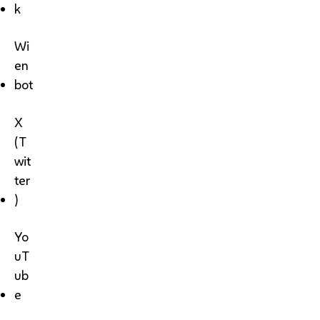
k
Wi
en
bot
X
(T
wit
ter
)
Yo
uT
ub
e