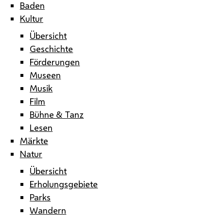
Baden
Kultur
Übersicht
Geschichte
Förderungen
Museen
Musik
Film
Bühne & Tanz
Lesen
Märkte
Natur
Übersicht
Erholungsgebiete
Parks
Wandern