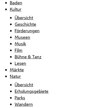
Baden
Kultur
Übersicht
Geschichte
Förderungen
Museen
Musik
Film
Bühne & Tanz
Lesen
Märkte
Natur
Übersicht
Erholungsgebiete
Parks
Wandern