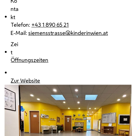
Ko
nta
kt
Telefon:
+43 1 890 65 21
E-Mail:
siemensstrasse@kinderinwien.at
Zei
t
Öffnungszeiten
Zur Website