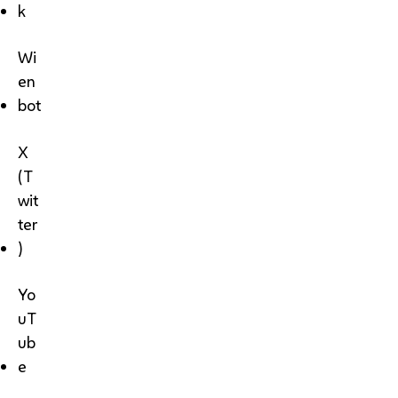
k
Wi
en
bot
X
(T
wit
ter
)
Yo
uT
ub
e