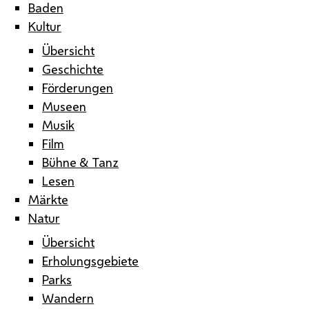
Baden
Kultur
Übersicht
Geschichte
Förderungen
Museen
Musik
Film
Bühne & Tanz
Lesen
Märkte
Natur
Übersicht
Erholungsgebiete
Parks
Wandern