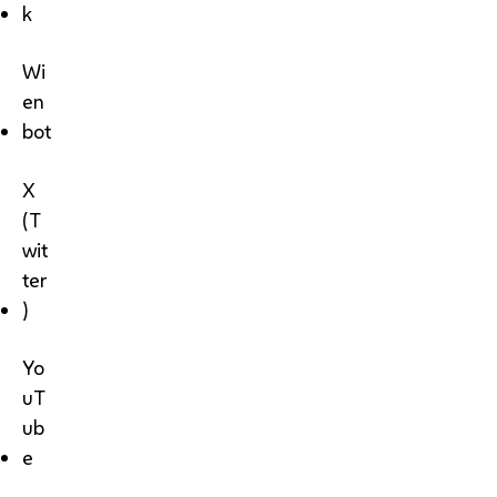
k
Wi
en
bot
X
(T
wit
ter
)
Yo
uT
ub
e