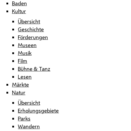
Baden
Kultur
Übersicht
Geschichte
Förderungen
Museen
Musik
Film
Bühne & Tanz
Lesen
Märkte
Natur
Übersicht
Erholungsgebiete
Parks
Wandern