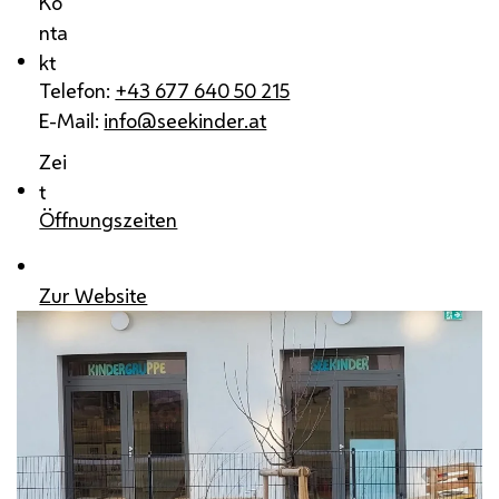
Ko
nta
kt
Telefon:
+43 677 640 50 215
E-Mail:
info@seekinder.at
Zei
t
Öffnungszeiten
Zur Website