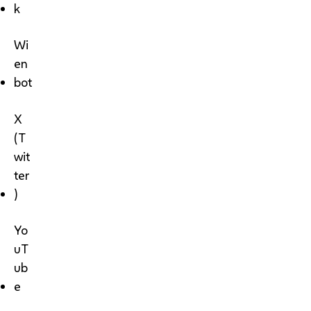
k
Wi
en
bot
X
(T
wit
ter
)
Yo
uT
ub
e