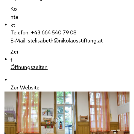
Ko
nta
kt
Telefon:
+43 664 540 79 08
E-Mail:
stelisabeth@nikolausstiftung.at
Zei
t
Öffnungszeiten
Zur Website