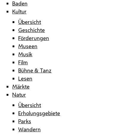
Baden
Kultur
Übersicht
Geschichte
Förderungen
Museen
Musik
Film
Bühne & Tanz
Lesen
Märkte
Natur
Übersicht
Erholungsgebiete
Parks
Wandern