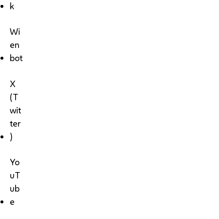
k
Wi
en
bot
X
(T
wit
ter
)
Yo
uT
ub
e