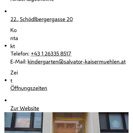
22., Schödlbergergasse 20
Ko
nta
kt
Telefon:
+43 1 26335 8517
E-Mail:
kindergarten@salvator-kaisermuehlen.at
Zei
t
Öffnungszeiten
Zur Website