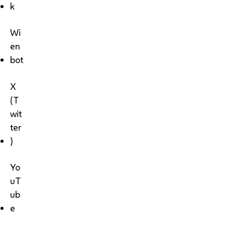
k
Wi
en
bot
X
(T
wit
ter
)
Yo
uT
ub
e