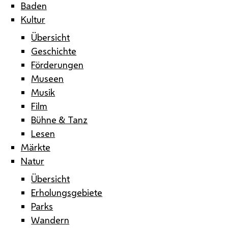
Baden
Kultur
Übersicht
Geschichte
Förderungen
Museen
Musik
Film
Bühne & Tanz
Lesen
Märkte
Natur
Übersicht
Erholungsgebiete
Parks
Wandern