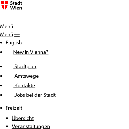
Zum Inhalt
Menü
Menü
English
New in Vienna?
Stadtplan
Amtswege
Kontakte
Jobs bei der Stadt
Freizeit
Übersicht
Veranstaltungen