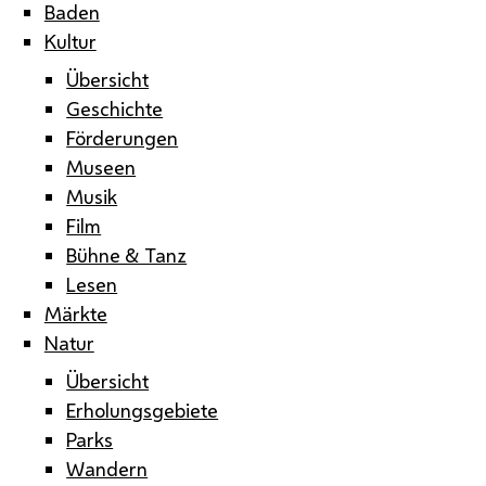
Baden
Kultur
Übersicht
Geschichte
Förderungen
Museen
Musik
Film
Bühne & Tanz
Lesen
Märkte
Natur
Übersicht
Erholungsgebiete
Parks
Wandern