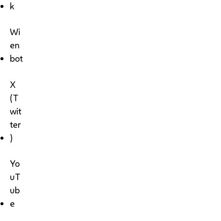
k
Wi
en
bot
X
(T
wit
ter
)
Yo
uT
ub
e