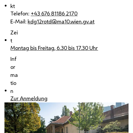
kt
Telefon:
+43 676 81186 2170
E-Mail:
kdg12rotd@ma10.wien.gv.at
Zei
t
Montag bis Freitag, 6.30 bis 17.30 Uhr
Inf
or
ma
tio
n
Zur Anmeldung