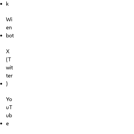
k
Wi
en
bot
X
(T
wit
ter
)
Yo
uT
ub
e