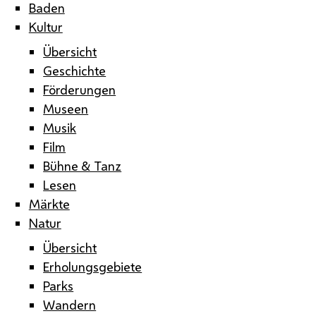
Baden
Kultur
Übersicht
Geschichte
Förderungen
Museen
Musik
Film
Bühne & Tanz
Lesen
Märkte
Natur
Übersicht
Erholungsgebiete
Parks
Wandern