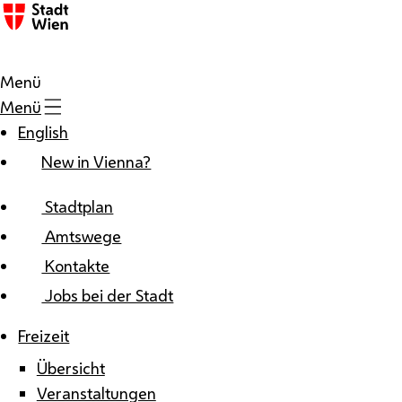
Zum Inhalt
Menü
Menü
English
New in Vienna?
Stadtplan
Amtswege
Kontakte
Jobs bei der Stadt
Freizeit
Übersicht
Veranstaltungen