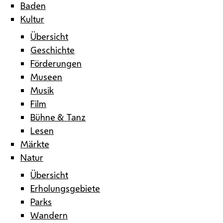
Baden
Kultur
Übersicht
Geschichte
Förderungen
Museen
Musik
Film
Bühne & Tanz
Lesen
Märkte
Natur
Übersicht
Erholungsgebiete
Parks
Wandern