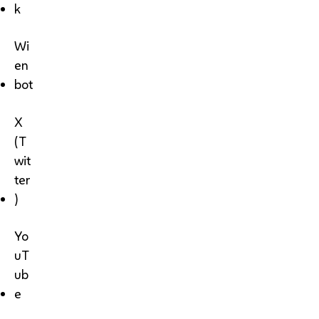
k
Wi
en
bot
X
(T
wit
ter
)
Yo
uT
ub
e