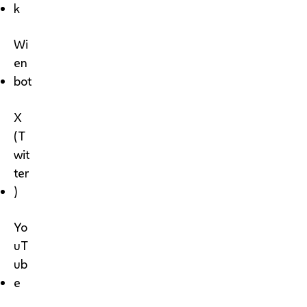
k
Wi
en
bot
X
(T
wit
ter
)
Yo
uT
ub
e