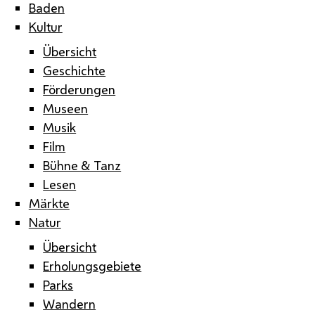
Baden
Kultur
Übersicht
Geschichte
Förderungen
Museen
Musik
Film
Bühne & Tanz
Lesen
Märkte
Natur
Übersicht
Erholungsgebiete
Parks
Wandern