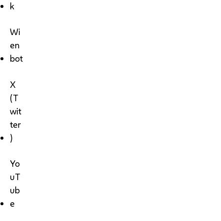
k
Wi
en
bot
X
(T
wit
ter
)
Yo
uT
ub
e