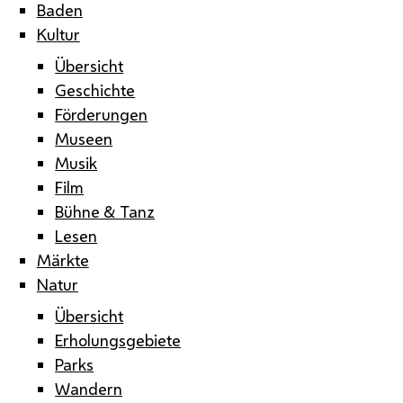
Baden
Kultur
Übersicht
Geschichte
Förderungen
Museen
Musik
Film
Bühne & Tanz
Lesen
Märkte
Natur
Übersicht
Erholungsgebiete
Parks
Wandern