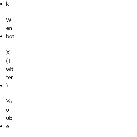
k
Wi
en
bot
X
(T
wit
ter
)
Yo
uT
ub
e