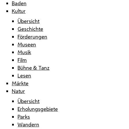
Baden
Kultur
Übersicht
Geschichte
Förderungen
Museen
Musik
Film
Bühne & Tanz
Lesen
Märkte
Natur
Übersicht
Erholungsgebiete
Parks
Wandern