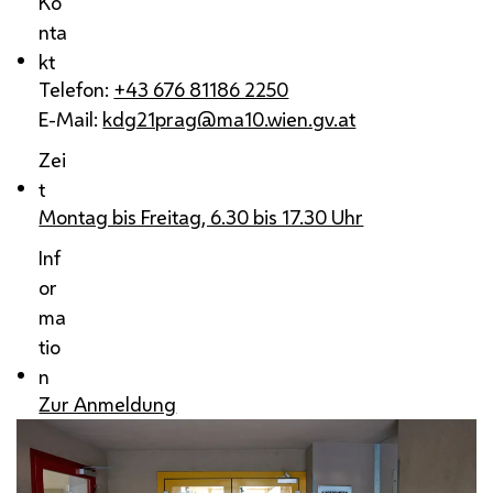
Ko
nta
kt
Telefon:
+43 676 81186 2250
E-Mail:
kdg21prag@ma10.wien.gv.at
Zei
t
Montag bis Freitag, 6.30 bis 17.30 Uhr
Inf
or
ma
tio
n
Zur Anmeldung