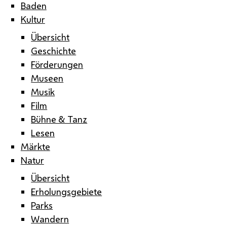
Baden
Kultur
Übersicht
Geschichte
Förderungen
Museen
Musik
Film
Bühne & Tanz
Lesen
Märkte
Natur
Übersicht
Erholungsgebiete
Parks
Wandern