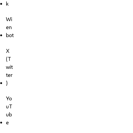
k
Wi
en
bot
X
(T
wit
ter
)
Yo
uT
ub
e