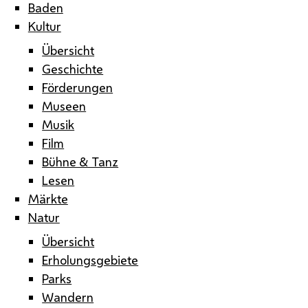
Baden
Kultur
Übersicht
Geschichte
Förderungen
Museen
Musik
Film
Bühne & Tanz
Lesen
Märkte
Natur
Übersicht
Erholungsgebiete
Parks
Wandern