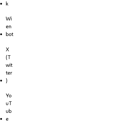
k
Wi
en
bot
X
(T
wit
ter
)
Yo
uT
ub
e