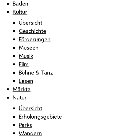
Baden
Kultur
Übersicht
Geschichte
Förderungen
Museen
Musik
Film
Bühne & Tanz
Lesen
Märkte
Natur
Übersicht
Erholungsgebiete
Parks
Wandern