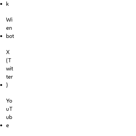
k
Wi
en
bot
X
(T
wit
ter
)
Yo
uT
ub
e