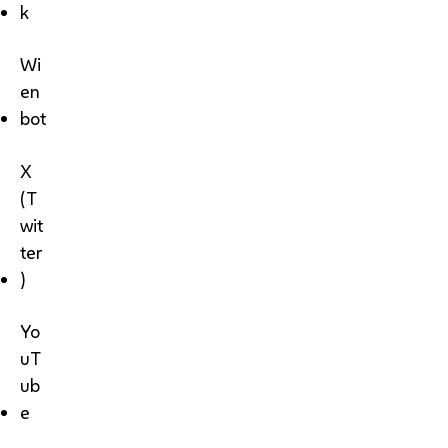
k
Wi
en
bot
X
(T
wit
ter
)
Yo
uT
ub
e