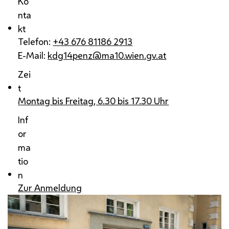
Ko
nta
kt
Telefon:
+43 676 81186 2913
E-Mail:
kdg14penz@ma10.wien.gv.at
Zei
t
Montag bis Freitag, 6.30 bis 17.30 Uhr
Inf
or
ma
tio
n
Zur Anmeldung