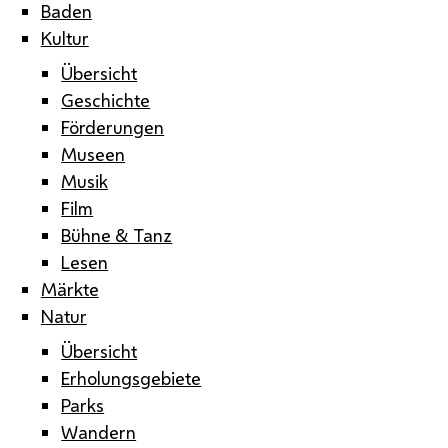
Baden
Kultur
Übersicht
Geschichte
Förderungen
Museen
Musik
Film
Bühne & Tanz
Lesen
Märkte
Natur
Übersicht
Erholungsgebiete
Parks
Wandern