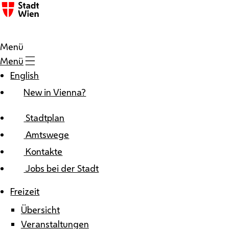
Zum Inhalt
Menü
Menü
English
New in Vienna?
Stadtplan
Amtswege
Kontakte
Jobs bei der Stadt
Freizeit
Übersicht
Veranstaltungen