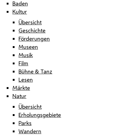
Baden
Kultur
Übersicht
Geschichte
Förderungen
Museen
Musik
Film
Bühne & Tanz
Lesen
Märkte
Natur
Übersicht
Erholungsgebiete
Parks
Wandern