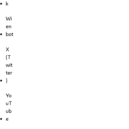
k
Wi
en
bot
X
(T
wit
ter
)
Yo
uT
ub
e