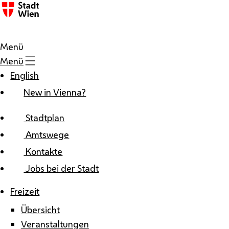
Zum Inhalt
Menü
Menü
English
New in Vienna?
Stadtplan
Amtswege
Kontakte
Jobs bei der Stadt
Freizeit
Übersicht
Veranstaltungen