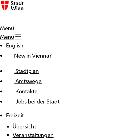
Zum Inhalt
Menü
Menü
English
New in Vienna?
Stadtplan
Amtswege
Kontakte
Jobs bei der Stadt
Freizeit
Übersicht
Veranstaltungen