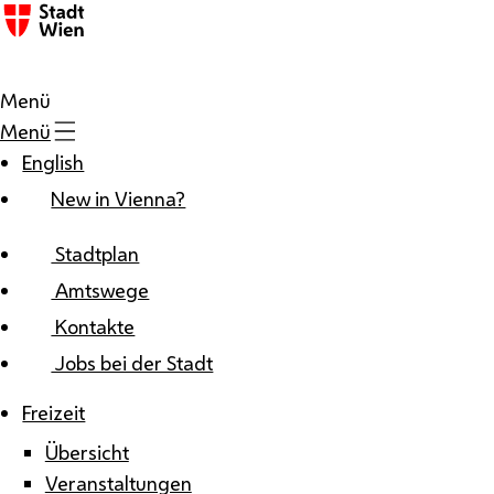
Zum Inhalt
Menü
Menü
English
New in Vienna?
Stadtplan
Amtswege
Kontakte
Jobs bei der Stadt
Freizeit
Übersicht
Veranstaltungen