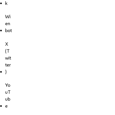
k
Wi
en
bot
X
(T
wit
ter
)
Yo
uT
ub
e