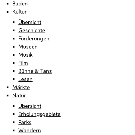
Baden
Kultur
Übersicht
Geschichte
Förderungen
Museen
Musik
Film
Bühne & Tanz
Lesen
Märkte
Natur
Übersicht
Erholungsgebiete
Parks
Wandern