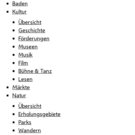
Baden
Kultur
Übersicht
Geschichte
Förderungen
Museen
Musik
Film
Bühne & Tanz
Lesen
Märkte
Natur
Übersicht
Erholungsgebiete
Parks
Wandern