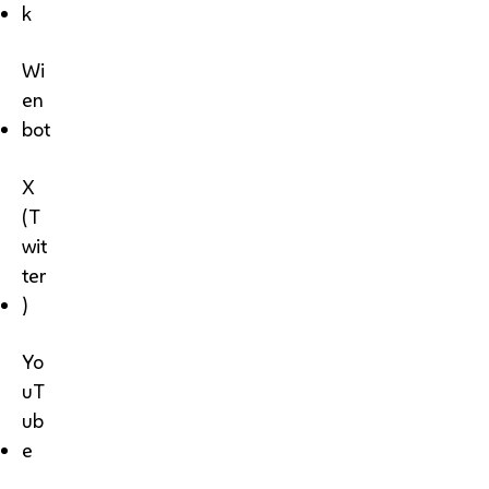
k
Wi
en
bot
X
(T
wit
ter
)
Yo
uT
ub
e