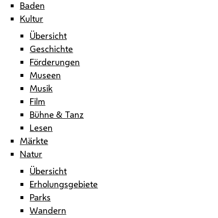
Baden
Kultur
Übersicht
Geschichte
Förderungen
Museen
Musik
Film
Bühne & Tanz
Lesen
Märkte
Natur
Übersicht
Erholungsgebiete
Parks
Wandern