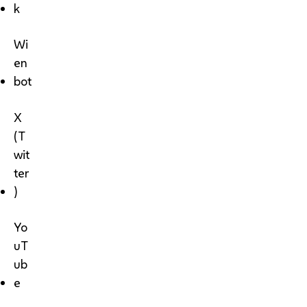
k
Wi
en
bot
X
(T
wit
ter
)
Yo
uT
ub
e