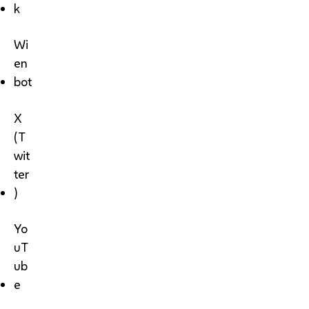
k
Wi
en
bot
X
(T
wit
ter
)
Yo
uT
ub
e