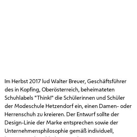
v.l.n.r.
: Simone Unhaller (Retailmanagerin von
Think
!), Aurelia Hammerschmidt und Direktorin
Monika Kycelt
Im Herbst 2017 lud Walter Breuer, Geschäftsführer
des in Kopfing, Oberösterreich, beheimateten
Schuhlabels "
Think
!" die Schülerinnen und Schüler
der Modeschule Hetzendorf ein, einen Damen- oder
Herrenschuh zu kreieren. Der Entwurf sollte der
Design
-Linie der Marke entsprechen sowie der
Unternehmensphilosophie gemäß individuell,