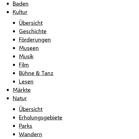
Baden
Kultur
Übersicht
Geschichte
Förderungen
Museen
Musik
Film
Bühne & Tanz
Lesen
Märkte
Natur
Übersicht
Erholungsgebiete
Parks
Wandern