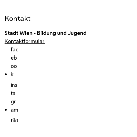
Präsentation der Entwürfe
Kontakt
Stadt Wien - Bildung und Jugend
Kontaktformular
fac
eb
oo
k
ins
ta
gr
am
tikt
ok