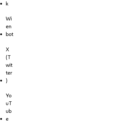
k
Wi
en
bot
X
(T
wit
ter
)
Yo
uT
ub
e