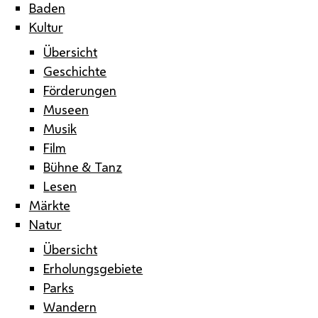
Baden
Kultur
Übersicht
Geschichte
Förderungen
Museen
Musik
Film
Bühne & Tanz
Lesen
Märkte
Natur
Übersicht
Erholungsgebiete
Parks
Wandern