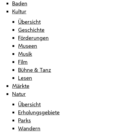
Baden
Kultur
Übersicht
Geschichte
Förderungen
Museen
Musik
Film
Bühne & Tanz
Lesen
Märkte
Natur
Übersicht
Erholungsgebiete
Parks
Wandern